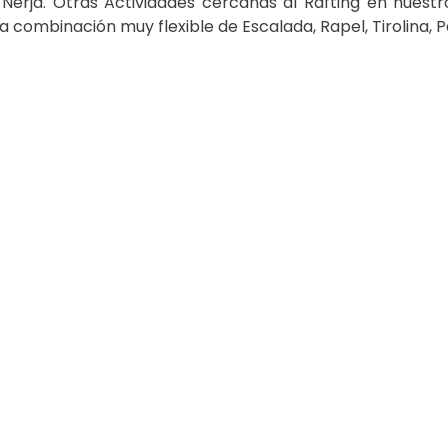
 Nerja. Otras Actividades cercanas al Rafting en nuestr
 combinación muy flexible de Escalada, Rapel, Tirolina, Pa