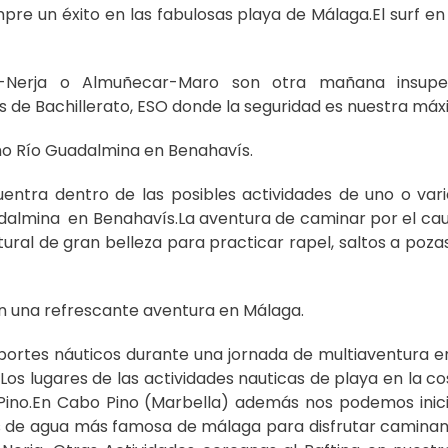
pre un éxito en las fabulosas playa de Málaga.El surf en
-Nerja o Almuñecar-Maro son otra mañana insupe
 de Bachillerato, ESO donde la seguridad es nuestra máx
mo Río Guadalmina en Benahavís.
entra dentro de las posibles actividades de uno o vari
adalmina en Benahavís.La aventura de caminar por el cau
ral de gran belleza para practicar rapel, saltos a pozas
 una refrescante aventura en Málaga.
ortes náuticos durante una jornada de multiaventura en
Los lugares de las actividades nauticas de playa en la co
Pino.En Cabo Pino (Marbella) además nos podemos inicia
das de agua más famosa de málaga para disfrutar camina