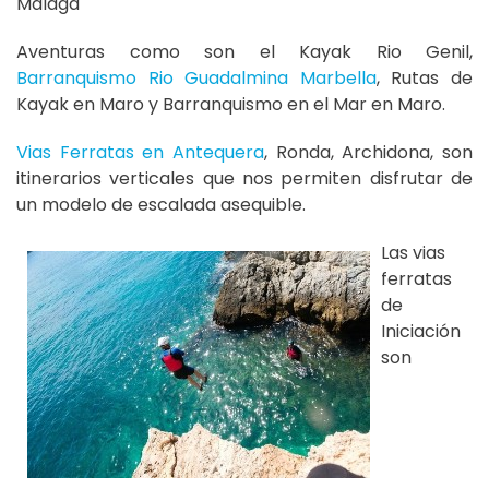
Málaga
Aventuras como son el Kayak Rio Genil,
Barranquismo Rio Guadalmina Marbella
, Rutas de
Kayak en Maro y Barranquismo en el Mar en Maro.
Vias Ferratas en Antequera
, Ronda, Archidona, son
itinerarios verticales que nos permiten disfrutar de
un modelo de escalada asequible.
Las vias
ferratas
de
Iniciación
son