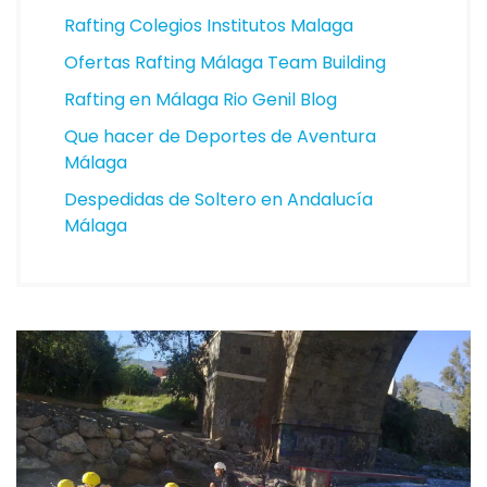
Rafting Colegios Institutos Malaga
Ofertas Rafting Málaga Team Building
Rafting en Málaga Rio Genil Blog
Que hacer de Deportes de Aventura
Málaga
Despedidas de Soltero en Andalucía
Málaga