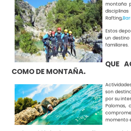
montaña pa
disciplina
Rafting,
Bar
Estos depo
un destino
familiares.
QUE A
COMO DE MONTAÑA.
Actividade
son destin
por su inte
Palomas, 
comprometi
momento el