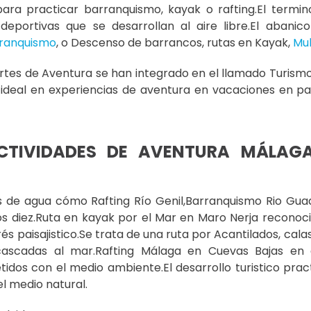
ra practicar barranquismo, kayak o rafting.El termi
s deportivas que se desarrollan al aire libre.El aban
ranquismo
, o Descenso de barrancos, rutas en Kayak,
Mul
rtes de Aventura se han integrado en el llamado Turismo
 ideal en experiencias de aventura en vacaciones en par
CTIVIDADES DE AVENTURA MÁLAG
s de agua cómo Rafting Río Genil,Barranquismo Rio Gu
os diez.Ruta en kayak por el Mar en Maro Nerja reconoc
rés paisajistico.Se trata de una ruta por Acantilados, cal
cascadas al mar.Rafting Málaga en Cuevas Bajas en e
dos con el medio ambiente.El desarrollo turistico prac
 medio natural.