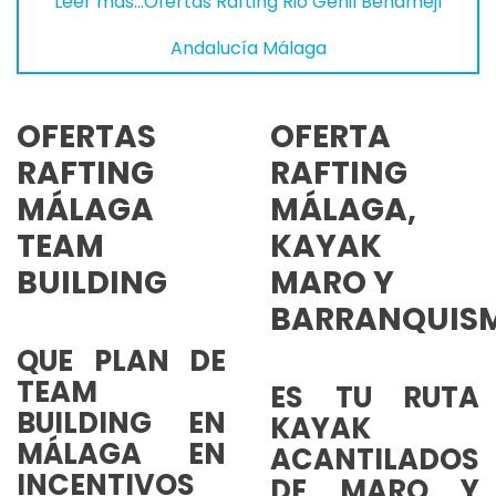
Leer más…Ofertas Rafting Rio Genil Benamejí
Andalucía Málaga
OFERTAS
OFERTA
RAFTING
RAFTING
MÁLAGA
MÁLAGA,
TEAM
KAYAK
BUILDING
MARO Y
BARRANQUIS
QUE PLAN DE
TEAM
ES TU RUTA
BUILDING EN
KAYAK
MÁLAGA EN
ACANTILADOS
INCENTIVOS
DE MARO Y