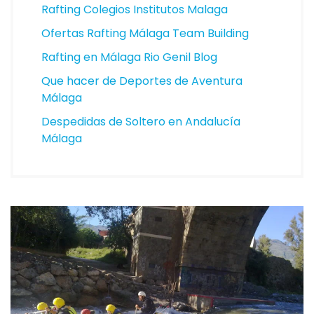
Rafting Colegios Institutos Malaga
Ofertas Rafting Málaga Team Building
Rafting en Málaga Rio Genil Blog
Que hacer de Deportes de Aventura
Málaga
Despedidas de Soltero en Andalucía
Málaga