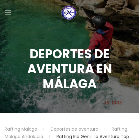
Skip to main content
DEPORTES DE
AVENTURA EN
MÁLAGA
Rafting Malaga
Deportes de aventura
Rafting
Malaga Andalucia
Rafting Rio Genil. La Aventura Top